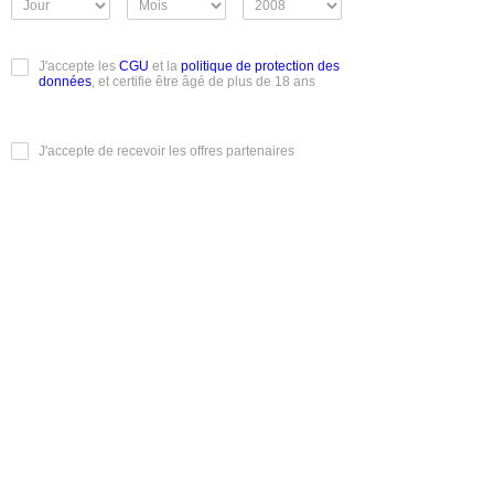
J'accepte les
CGU
et la
politique de protection des
données
, et certifie être âgé de plus de 18 ans
J'accepte de recevoir les offres partenaires
Je m'inscris
Conditions Générales d'Utilisation
|
Mentions légales
|
Charte
éthique
|
Mentions informatique et libertés
|
Rendez-vous
Réels
|
Albums photos
|
Classements et votes
|
Recherche
Découvrez Mmm100rdv.com, votre nouveau site de
rencontres pour des rendez-vous authentiques et sans
compromis. Que vous soyez un homme à la recherche de
femmes passionnées, ou une femme en quête de nouvelles
expériences, notre plateforme vous connecte à des profils
variés et disponibles 24h/24. Profitez d'échanges raffinés et
de rencontres réelles, discrètes ou chaleureuses, selon vos
envies. Mmm100rdv.com, l'art de la rencontre en ligne
réussie.