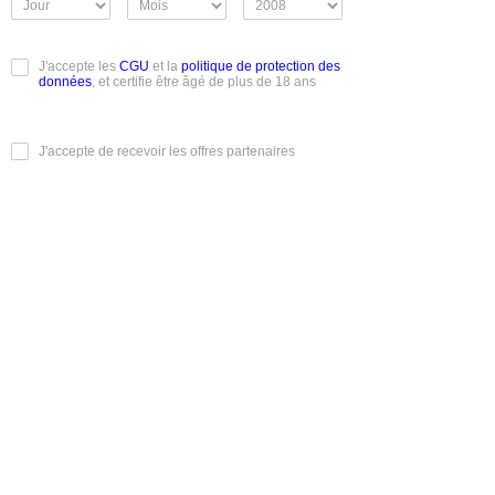
J'accepte les
CGU
et la
politique de protection des
données
, et certifie être âgé de plus de 18 ans
J'accepte de recevoir les offres partenaires
Je m'inscris
Conditions Générales d'Utilisation
|
Mentions légales
|
Charte
éthique
|
Mentions informatique et libertés
|
Rendez-vous
Réels
|
Albums photos
|
Classements et votes
|
Recherche
Découvrez Mmm100rdv.com, votre nouveau site de
rencontres pour des rendez-vous authentiques et sans
compromis. Que vous soyez un homme à la recherche de
femmes passionnées, ou une femme en quête de nouvelles
expériences, notre plateforme vous connecte à des profils
variés et disponibles 24h/24. Profitez d'échanges raffinés et
de rencontres réelles, discrètes ou chaleureuses, selon vos
envies. Mmm100rdv.com, l'art de la rencontre en ligne
réussie.