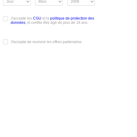
J'accepte les
CGU
et la
politique de protection des
données
, et certifie être âgé de plus de 18 ans
J'accepte de recevoir les offres partenaires
Je m'inscris
Conditions Générales d'Utilisation
|
Mentions légales
|
Charte
éthique
|
Mentions informatique et libertés
|
Rendez-vous
Réels
|
Albums photos
|
Classements et votes
|
Recherche
Découvrez Mmm100rdv.com, votre nouveau site de
rencontres pour des rendez-vous authentiques et sans
compromis. Que vous soyez un homme à la recherche de
femmes passionnées, ou une femme en quête de nouvelles
expériences, notre plateforme vous connecte à des profils
variés et disponibles 24h/24. Profitez d'échanges raffinés et
de rencontres réelles, discrètes ou chaleureuses, selon vos
envies. Mmm100rdv.com, l'art de la rencontre en ligne
réussie.