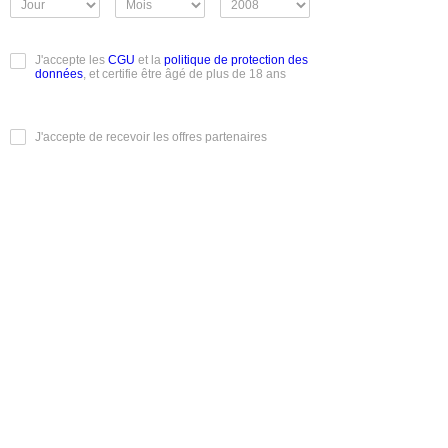
J'accepte les
CGU
et la
politique de protection des
données
, et certifie être âgé de plus de 18 ans
J'accepte de recevoir les offres partenaires
Je m'inscris
Conditions Générales d'Utilisation
|
Mentions légales
|
Charte
éthique
|
Mentions informatique et libertés
|
Rendez-vous
Réels
|
Albums photos
|
Classements et votes
|
Recherche
Découvrez Mmm100rdv.com, votre nouveau site de
rencontres pour des rendez-vous authentiques et sans
compromis. Que vous soyez un homme à la recherche de
femmes passionnées, ou une femme en quête de nouvelles
expériences, notre plateforme vous connecte à des profils
variés et disponibles 24h/24. Profitez d'échanges raffinés et
de rencontres réelles, discrètes ou chaleureuses, selon vos
envies. Mmm100rdv.com, l'art de la rencontre en ligne
réussie.