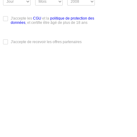
J'accepte les
CGU
et la
politique de protection des
données
, et certifie être âgé de plus de 18 ans
J'accepte de recevoir les offres partenaires
Je m'inscris
Conditions Générales d'Utilisation
|
Mentions légales
|
Charte
éthique
|
Mentions informatique et libertés
|
Rendez-vous
Réels
|
Albums photos
|
Classements et votes
|
Recherche
Découvrez Mmm100rdv.com, votre nouveau site de
rencontres pour des rendez-vous authentiques et sans
compromis. Que vous soyez un homme à la recherche de
femmes passionnées, ou une femme en quête de nouvelles
expériences, notre plateforme vous connecte à des profils
variés et disponibles 24h/24. Profitez d'échanges raffinés et
de rencontres réelles, discrètes ou chaleureuses, selon vos
envies. Mmm100rdv.com, l'art de la rencontre en ligne
réussie.