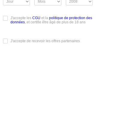
J'accepte les
CGU
et la
politique de protection des
données
, et certifie être âgé de plus de 18 ans
J'accepte de recevoir les offres partenaires
Je m'inscris
Conditions Générales d'Utilisation
|
Mentions légales
|
Charte
éthique
|
Mentions informatique et libertés
|
Rendez-vous
Réels
|
Albums photos
|
Classements et votes
|
Recherche
Découvrez Mmm100rdv.com, votre nouveau site de
rencontres pour des rendez-vous authentiques et sans
compromis. Que vous soyez un homme à la recherche de
femmes passionnées, ou une femme en quête de nouvelles
expériences, notre plateforme vous connecte à des profils
variés et disponibles 24h/24. Profitez d'échanges raffinés et
de rencontres réelles, discrètes ou chaleureuses, selon vos
envies. Mmm100rdv.com, l'art de la rencontre en ligne
réussie.