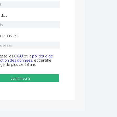
do :
de passe :
epte les
CGU
et la
politique de
ction des données
, et certifie
âgé de plus de 18 ans