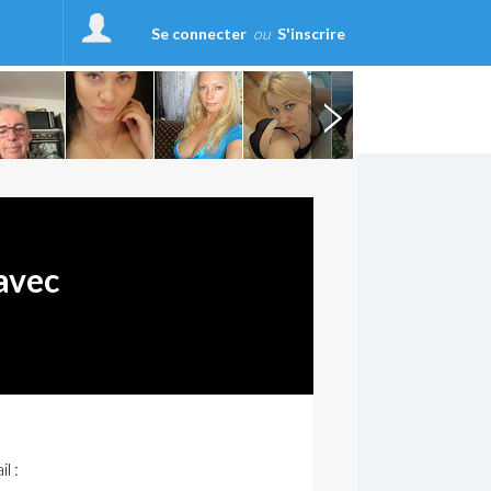
Se connecter
ou
S'inscrire
avec
l :