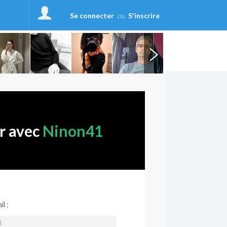
Se connecter
ou
S'inscrire
r avec
Ninon41
l :