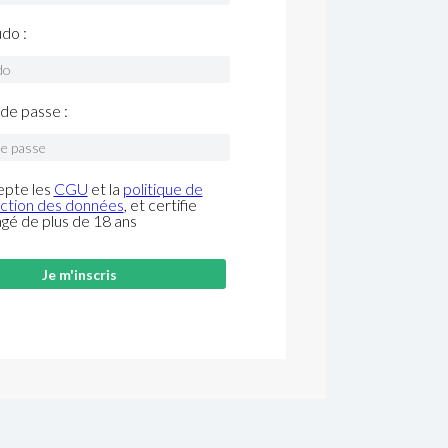
do :
de passe :
epte les
CGU
et la
politique de
ction des données
, et certifie
âgé de plus de 18 ans