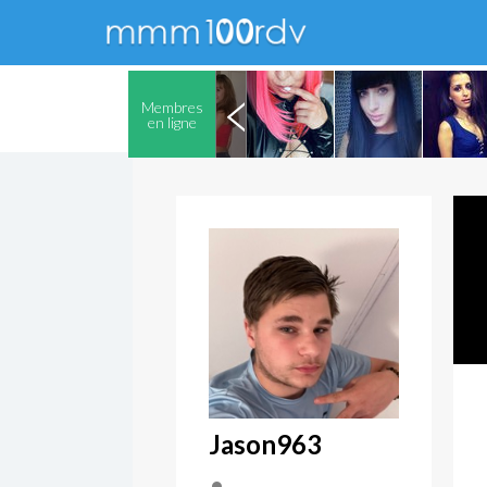
Membres
en ligne
Jason963