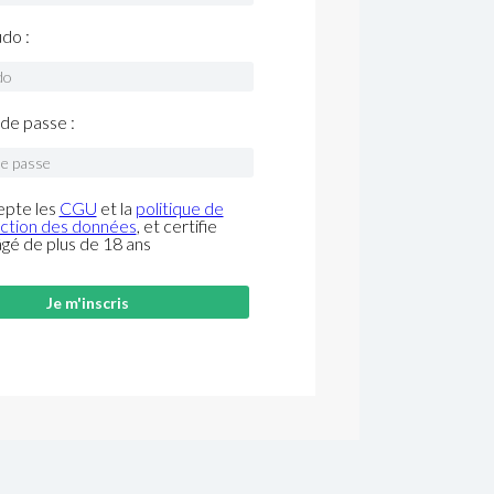
do :
de passe :
epte les
CGU
et la
politique de
ction des données
, et certifie
âgé de plus de 18 ans