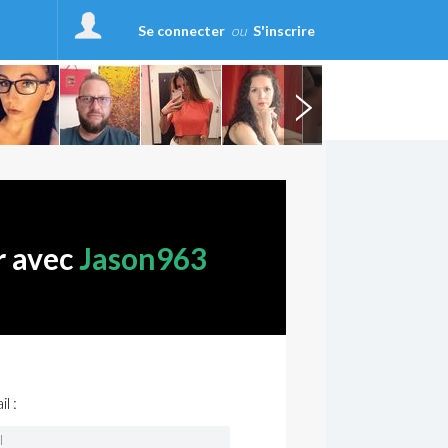
Se connecter
ou
S'inscrire
r avec
Jason963
l :